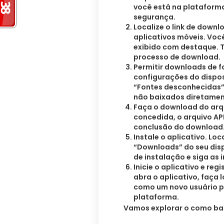
você está na plataforma
segurança.
Localize o link de down
aplicativos móveis. Voc
exibido com destaque. To
processo de download.
Permitir downloads de f
configurações do dispos
“Fontes desconhecidas”. 
não baixados diretament
Faça o download do arq
concedida, o arquivo AP
conclusão do download
Instale o aplicativo. Lo
“Downloads” do seu disp
de instalação e siga as 
Inicie o aplicativo e re
abra o aplicativo, faça 
como um novo usuário p
plataforma.
Vamos explorar o como baix