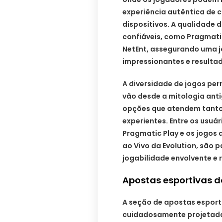
experiência autêntica de c
dispositivos. A qualidade 
confiáveis, como Pragmati
NetEnt, assegurando uma j
impressionantes e resultad
A diversidade de jogos pe
vão desde a mitologia ant
opções que atendem tanto 
experientes. Entre os usuár
Pragmatic Play e os jogos a
ao Vivo da Evolution, são 
jogabilidade envolvente e 
Apostas esportivas do
A seção de apostas esportiv
cuidadosamente projetada