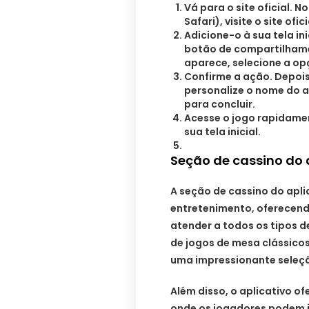
Vá para o site oficial. 
Safari), visite o site ofic
Adicione-o à sua tela ini
botão de compartilhamen
aparece, selecione a opç
Confirme a ação. Depois 
personalize o nome do a
para concluir.
Acesse o jogo rapidamen
sua tela inicial.
Seção de cassino do a
A seção de cassino do aplic
entretenimento, oferecen
atender a todos os tipos d
de jogos de mesa clássicos
uma impressionante seleçã
Além disso, o aplicativo of
onde os jogadores podem i