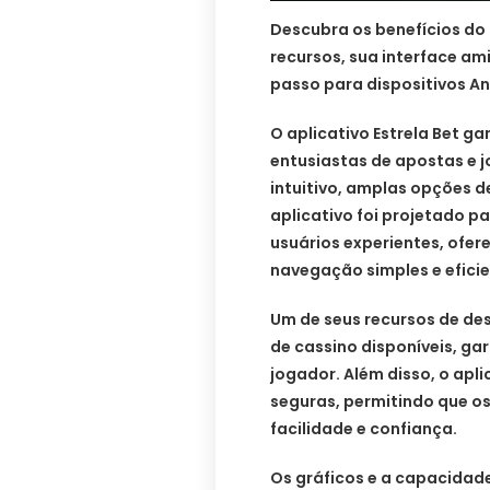
Descubra os benefícios do a
recursos, sua interface am
passo para dispositivos An
O aplicativo Estrela Bet 
entusiastas de apostas e j
intuitivo, amplas opções 
aplicativo foi projetado p
usuários experientes, ofe
navegação simples e eficie
Um de seus recursos de des
de cassino disponíveis, ga
jogador. Além disso, o ap
seguras, permitindo que o
facilidade e confiança.
Os gráficos e a capacidad