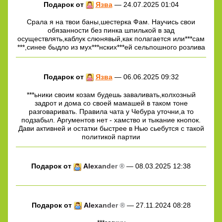
Подарок от
Язва
— 24.07.2025 01:04
Срала я на твои баны,шестерка Фам. Научись свои
обязанности без пинка шпилькой в зад
осуществлять,каблук слюнявый,как полагается или***сам
***,синее быдло из мух***нских***ей сельпошного розлива
Подарок от
Язва
— 06.06.2025 09:32
***ьники своим козам будешь заваливать,колхозный
задрот и дома со своей мамашей в таком тоне
разговаривать. Правила чата у Чебура уточни,а то
подзабыл. Аргументов нет - хамство и тыкание кнопок.
Дави активней и остатки быстрее в Нью сьебутся с такой
политикой партии
Подарок от
A
l
e
x
a
n
d
e
r
®
— 08.03.2025 12:38
Подарок от
A
l
e
x
a
n
d
e
r
®
— 27.11.2024 08:28