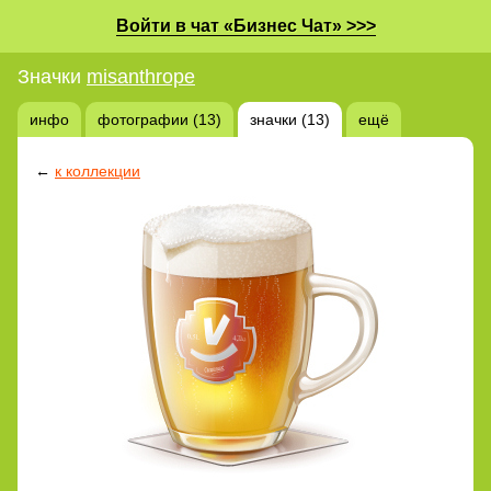
Войти в чат «Бизнес Чат» >>>
Значки
misanthrope
инфо
фотографии (13)
значки (13)
ещё
←
к коллекции