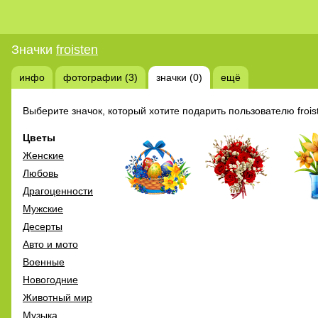
Значки
froisten
инфо
фотографии (3)
значки (0)
ещё
Выберите значок, который хотите подарить пользователю frois
Цветы
Женские
Любовь
Драгоценности
Мужские
Десерты
Авто и мото
Военные
Новогодние
Животный мир
Музыка