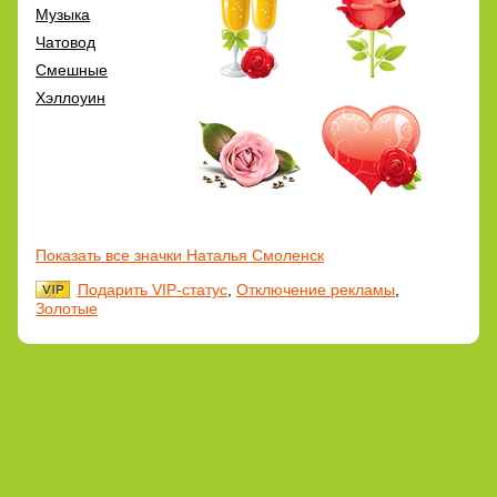
Музыка
Чатовод
Смешные
Хэллоуин
Показать все значки Наталья Смоленск
Подарить VIP-статус
,
Отключение рекламы
,
Золотые