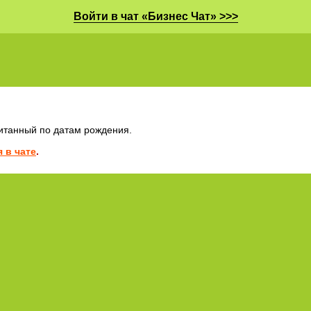
Войти в чат «Бизнес Чат» >>>
читанный по датам рождения.
 в чате
.