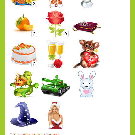
3
2
9
2
1
2
следующая страница