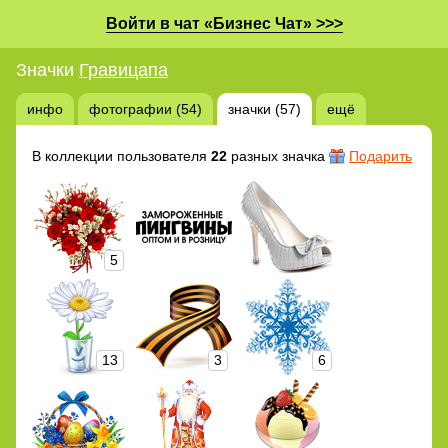
Войти в чат «Бизнес Чат» >>>
Значки
Гравицапа
инфо
фотографии (54)
значки (57)
ещё
В коллекции пользователя
22
разных значка
Подарить
5
13
3
6