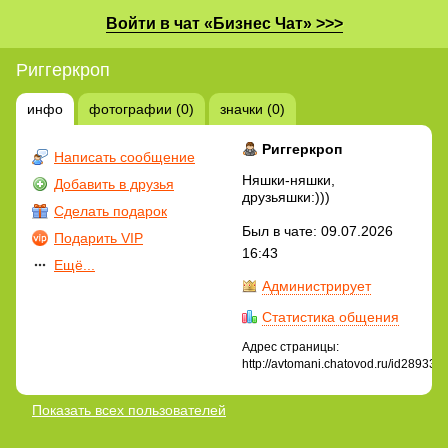
Войти в чат «Бизнес Чат» >>>
Риггеркроп
инфо
фотографии (0)
значки (0)
Риггеркроп
Написать сообщение
Няшки-няшки,
Добавить в друзья
друзьяшки:)))
Сделать подарок
Был в чате: 09.07.2026
Подарить VIP
16:43
Ещё...
Администрирует
Статистика общения
Адрес страницы:
http://avtomani.chatovod.ru/id289337
Показать всех пользователей