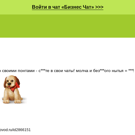
Войти в чат «Бизнес Чат» >>>
 своими понтами - с***те в свои чаты! молча и без***ого нытья = ***!
tovod.ru/id2866151